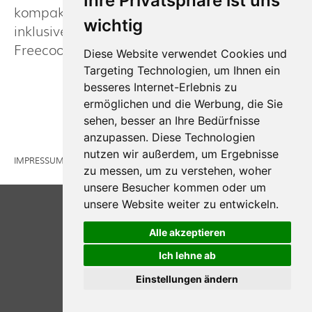
Ihre Privatsphäre ist uns
kompakter Ausführung. Zur Wandmontage
wichtig
inklusive
Freecooling-Betrieb.
Diese Website verwendet Cookies und
Targeting Technologien, um Ihnen ein
besseres Internet-Erlebnis zu
Referenzbilder
ermöglichen und die Werbung, die Sie
sehen, besser an Ihre Bedürfnisse
anzupassen. Diese Technologien
nutzen wir außerdem, um Ergebnisse
powered by LDD Communication GmbH
IMPRESSUM
zu messen, um zu verstehen, woher
unsere Besucher kommen oder um
unsere Website weiter zu entwickeln.
Alle akzeptieren
Ich lehne ab
Einstellungen ändern